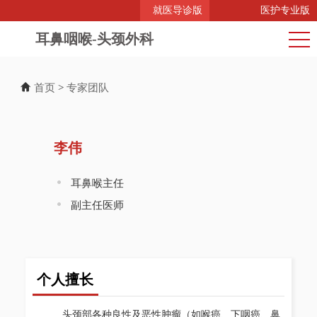
就医导诊版
医护专业版
耳鼻咽喉-头颈外科
首页
>
专家团队
李伟
耳鼻喉主任
副主任医师
个人擅长
头颈部各种良性及恶性肿瘤（如喉癌、下咽癌、鼻