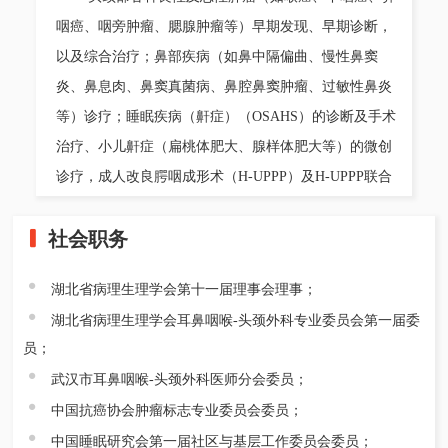
咽癌、咽旁肿瘤、腮腺肿瘤等）早期发现、早期诊断，
以及综合治疗；鼻部疾病（如鼻中隔偏曲、慢性鼻窦
炎、鼻息肉、鼻窦真菌病、鼻腔鼻窦肿瘤、过敏性鼻炎
等）诊疗；睡眠疾病（鼾症）（OSAHS）的诊断及手术
治疗、小儿鼾症（扁桃体肥大、腺样体肥大等）的微创
诊疗，成人改良腭咽成形术（H-UPPP）及H-UPPP联合
倒刺线软腭及咽侧悬吊成形术，且具有创伤小、远期手
社会职务
术效果好的优势；嗓音方面，如声带麻痹、息肉、小结
等疾病的诊疗，在嗅觉障碍的诊疗和外科手术方面有较
湖北省病理生理学会第十一届理事会理事；
深的造诣。耳科疾病诊治：如各类中耳炎、耳聋、耳
湖北省病理生理学会耳鼻咽喉-头颈外科专业委员会第一届委
鸣、梅尼埃病、眩晕等。
员；
武汉市耳鼻咽喉-头颈外科医师分会委员；
中国抗癌协会肿瘤标志专业委员会委员；
中国睡眠研究会第一届社区与基层工作委员会委员；